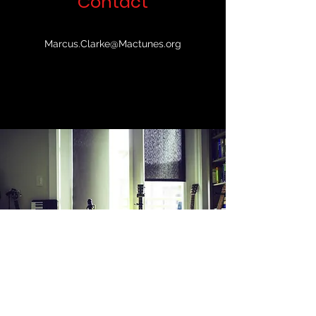
Contact
Marcus.Clarke@Mactunes.org